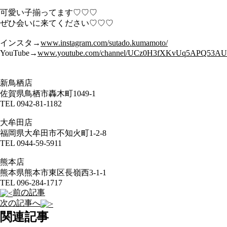
可愛い子揃ってます♡♡♡
ぜひ会いに来てください♡♡♡
インスタ→
www.instagram.com/sutado.kumamoto/
YouTube→
www.youtube.com/channel/UCz0H3fXKvUq
5A
PQ53AU
新鳥栖店
佐賀県鳥栖市轟木町1049-1
TEL 0942-81-1182
大牟田店
福岡県大牟田市不知火町1-2-8
TEL 0944-59-5911
熊本店
熊本県熊本市東区長嶺西3-1-1
TEL 096-284-1717
前の記事
次の記事へ
関連記事