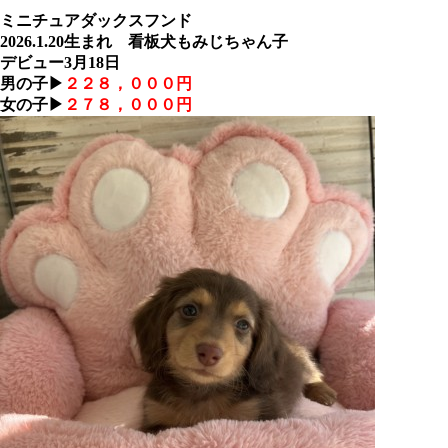
ミニチュアダックスフンド
2026.1.20生まれ 看板犬もみじちゃん子
デビュー3月18日
男の子▶
２２８，０００円
女の子▶
２７８，０００円