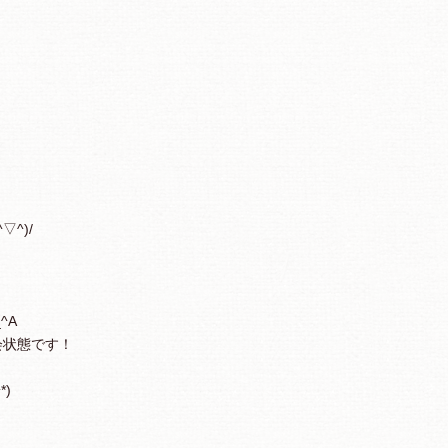
^)/
^A
会状態です！
)