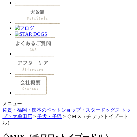
メニュー
佐賀・福岡・熊本のペットショップ・スタードッグス トッ
プ >
大牟田店
>
子犬・子猫
> ♢MIX（チワワ×トイプード
ル）