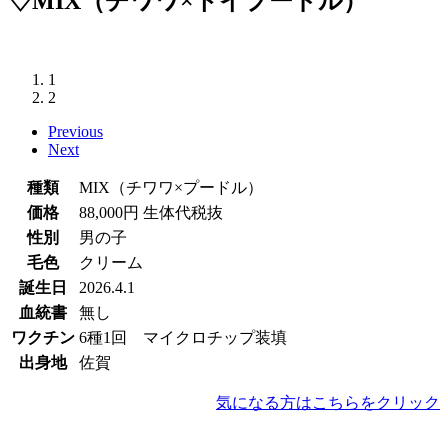
♢MIX（チワワ×トイプードル）
1
2
Previous
Next
種類
MIX（チワワ×プードル）
価格
88,000円 生体代税抜
性別
男の子
毛色
クリーム
誕生日
2026.4.1
血統書
無し
ワクチン
6種1回 マイクロチップ装填