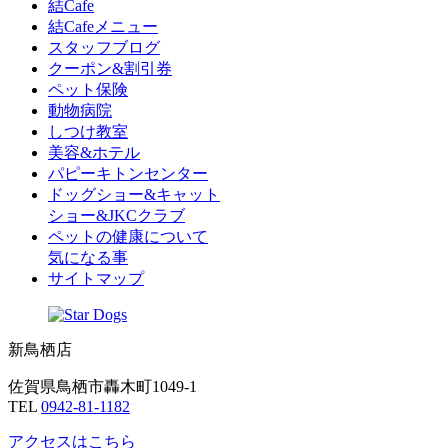
お問い合わせ
新鳥栖店
大牟田店
熊本店
結Cafe
結Cafeメニュー
スタッフブログ
クーポン&割引券
ペット保険
動物病院
しつけ教室
美容&ホテル
パピーキトンセンター
ドッグショー&キャット
ショー&JKCクラブ
ペットの健康について
気になる事
サイトマップ
新鳥栖店