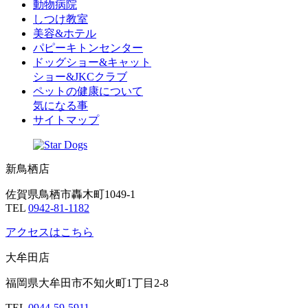
動物病院
しつけ教室
美容&ホテル
パピーキトンセンター
ドッグショー&キャット
ショー&JKCクラブ
ペットの健康について
気になる事
サイトマップ
新鳥栖店
佐賀県鳥栖市轟木町1049-1
TEL
0942-81-1182
アクセスはこちら
大牟田店
福岡県大牟田市不知火町1丁目2-8
TEL
0944-59-5911