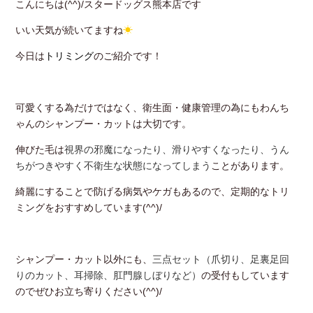
こんにちは(^^)/スタードッグス熊本店です
いい天気が続いてますね
☀
今日は
トリミング
のご紹介です！
可愛くする為だけではなく、衛生面・健康管理の為にもわんち
ゃんのシャンプー・カットは大切です。
伸びた毛は
視界の邪魔になったり、滑りやすくなったり、うん
ちがつきやすく不衛生な状態になってしまう
ことがあります。
綺麗にすることで防げる病気やケガもあるので、定期的なトリ
ミングをおすすめしています(^^)/
シャンプー・カット以外にも、
三点セット（爪切り、足裏足回
りのカット、耳掃除、肛門腺しぼりなど）
の受付もしています
のでぜひお立ち寄りください(^^)/