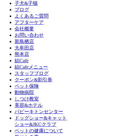
子犬&子猫
ブログ
よくあるご質問
アフターケア
会社概要
お問い合わせ
新鳥栖店
大牟田店
熊本店
結Cafe
結Cafeメニュー
スタッフブログ
クーポン&割引券
ペット保険
動物病院
しつけ教室
美容&ホテル
パピーキトンセンター
ドッグショー&キャット
ショー&JKCクラブ
ペットの健康について