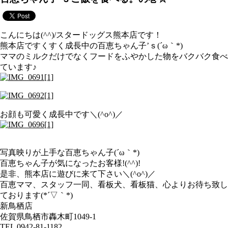
こんにちは(^^)/スタードッグス熊本店です！
熊本店ですくすく成長中の百恵ちゃん子’ｓ(´ω｀*)
ママのミルクだけでなくフードをふやかした物をバクバク食べ
ています♪
お顔も可愛く成長中です＼(^o^)／
写真映りが上手な百恵ちゃん子(´ω｀*)
百恵ちゃん子が気になったお客様!(^^)!
是非、熊本店に遊びに来て下さい＼(^o^)／
百恵ママ、スタッフ一同、看板犬、看板猫、心よりお待ち致し
ております(*´▽｀*)
新鳥栖店
佐賀県鳥栖市轟木町1049-1
TEL 0942-81-1182