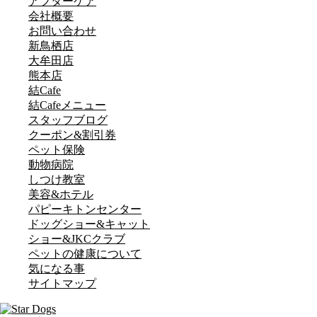
アフターケア
会社概要
お問い合わせ
新鳥栖店
大牟田店
熊本店
結Cafe
結Cafeメニュー
スタッフブログ
クーポン&割引券
ペット保険
動物病院
しつけ教室
美容&ホテル
パピーキトンセンター
ドッグショー&キャット
ショー&JKCクラブ
ペットの健康について
気になる事
サイトマップ