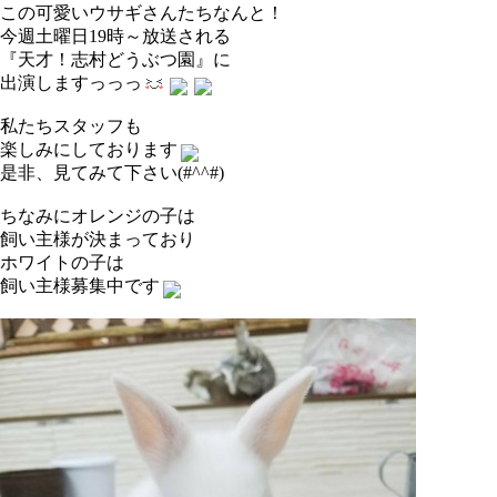
この可愛いウサギさんたちなんと！
今週土曜日19時～放送される
『天才！志村どうぶつ園』に
出演しますっっっ
私たちスタッフも
楽しみにしております
是非、見てみて下さい(#^^#)
ちなみにオレンジの子は
飼い主様が決まっており
ホワイトの子は
飼い主様募集中です