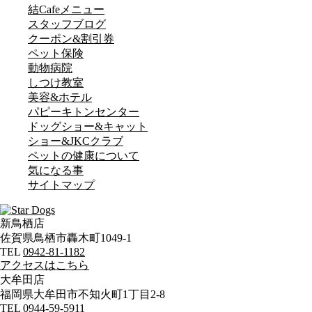
結Cafeメニュー
スタッフブログ
クーポン&割引券
ペット保険
動物病院
しつけ教室
美容&ホテル
パピーキトンセンター
ドッグショー&キャット
ショー&JKCクラブ
ペットの健康について
気になる事
サイトマップ
新鳥栖店
佐賀県鳥栖市轟木町1049-1
TEL
0942-81-1182
アクセスはこちら
大牟田店
福岡県大牟田市不知火町1丁目2-8
TEL
0944-59-5911